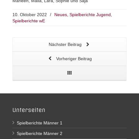
Marleen, Maila, Lara, Sophie und Saja
10. Oktober 2022
/
Neues
,
Spielberichte Jugend
,
Spielberichte wE
Nächster Beitrag
Vorheriger Beitrag
Unterseiten
Spielberichte Männer 1
Spielberichte Männer 2