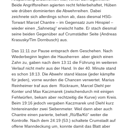
Beide Angriffsreihen agierten recht fehlerbehaftet, Hüben
wie drüben dominierten die Abwehrreihen. Dabei
zeichnete sich allerdings schon ab, dass diesmal HSG-
Torwart Marcel Chantre – im Gegensatz zum Hinspiel –
wieder einen „Sahnetag“ erwischt hatte. Er stach diesmal
seine beiden Gegenüber auf Crumstädter Seite (Andreas
Krasusky/Tim Dornbusch) aus.
Das 11:11 zur Pause entsprach dem Geschehen. Nach
Wiederbeginn legten die Hausherren aber gleich einen
Zahn zu, gaben nach dem 13:11 die Führung im weiteren
Verlauf nicht mehr aus der Hand. In der 40. Minute stand
es schon 18:13. Die Abwehr stand klasse (jeder kämpfte
für jeden), vorne wurden die Chancen verwertet. Marius
Reinheimer traf aus dem Rückraum, Marcel Diehl per
Konter und Max Kaczmarek (zwischendurch mit einigen
Fehlwürfen, bekam aber rechtzeitig die Kurve) vom Kreis.
Beim 19:16 jedoch vergaben Kaczmarek und Diehl kurz
hintereinander zwei Siebenmeter. Weil dann aber auch
Chantre einen parierte, behielt „Rü/Ba/Kö“ weiter die
Kontrolle. Nach dem 24:19 (53.) schaltete Crumstadt auf
offene Manndeckung um, konnte damit das Blatt aber