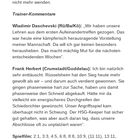
nicht mehr wenden.
Trainer-Kommentare
Wladimir Daschevski (Rü/Ba/Kö):
„Wir haben unsere
Lehren aus dem ersten Aufeinandertreffen gezogen. Das
war heute eine kämpferisch herausragende Vorstellung
meiner Mannschaft. Da will ich gar keinen besonders
herausheben. Das macht mächtig Mut für die nächsten
entscheidenden Wochen“.
Frank Herbert (Crumstadt/Goddelau):
Ich bin natürlich
sehr enttäuscht. Rüsselsheim hat den Sieg heute mehr
gewollt als wir – und darum auch verdient gewonnen. Sie
gingen phasenweise hart zur Sache, haben uns damit
phasenweise den Schneid abgekauft. Hätte mir da
vielleicht ein energischeres Durchgreifen der
Schiedsrichter gewünscht. Unser Angriffsspiel kam
überhaupt nicht in Schwung. Der HSG-Keeper hat sicher
gut gehalten, was aber auch daran lag, dass unsere
Abschlüsse oft zu unplatziert waren“.
Spielfilm:
2:1, 3:3, 4:5, 6:8, 8:8, 10:9, (11:11), 13:11,