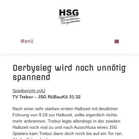
Menü
Derbysieg wird noch unnötig
spannend
Spielbericht mAJ
TV Trebur – JSG RüBauKö 31:32
Nach einer sehr starken ersten Halbzeit mit deutlicher
Führung von 9:18 zur Halbzeit, sollte eigentlich nichts
mehr anbrennen. Trebur legte allerdings in der zweiten
Halbzeit noch mal zu und nach Ausschluss eines JSG
Spielers kam Trebur dann doch noch bis auf ein Tor ran.