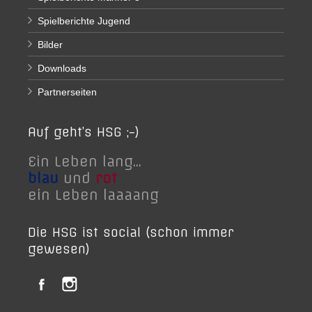
Spielberichte Jugend
Bilder
Downloads
Partnerseiten
Auf geht’s HSG ;-)
Ein Leben lang...
blau
und
rot
ein Leben laaaang
Die HSG ist social (schon immer
gewesen)