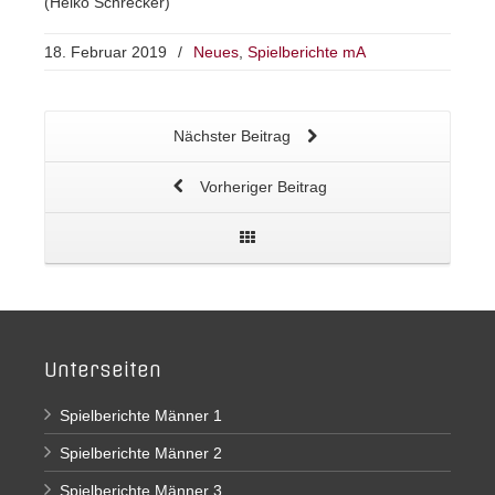
(Heiko Schrecker)
18. Februar 2019
/
Neues
,
Spielberichte mA
Nächster Beitrag
Vorheriger Beitrag
Unterseiten
Spielberichte Männer 1
Spielberichte Männer 2
Spielberichte Männer 3